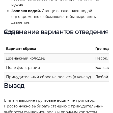
нужна.
Заливка водой.
Станцию наполняют водой
одновременно с обсыпкой, чтобы выровнять
давление.
Сравнение вариантов отведения воды
Вариант сброса
Где подх
Дренажный колодец
Песок, с
Поле фильтрации
Большие 
Принудительный сброс на рельеф (в канаву)
Любой гр
Вывод
Глина и высокие грунтовые воды – не приговор.
Просто нужно выбирать станцию с принудительным
выбросом очищенной воды и прочным корпусом,