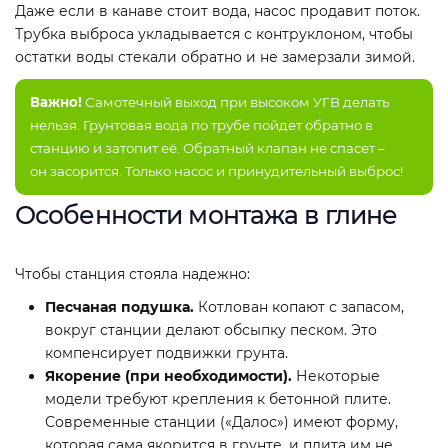
Даже если в канаве стоит вода, насос продавит поток.
Трубка выброса укладывается с контруклоном, чтобы
остатки воды стекали обратно и не замерзали зимой.
Важно!
Самотечный выход при высоком УГВ делать
нельзя. Грунтовая вода по трубе пойдет обратно в
станцию и затопит её. Обратный клапан не спасет –
он засорится. Только насос и принудительный выброс!
Особенности монтажа в глине
Чтобы станция стояла надежно:
Песчаная подушка.
Котлован копают с запасом,
вокруг станции делают обсыпку песком. Это
компенсирует подвижки грунта.
Якорение (при необходимости).
Некоторые
модели требуют крепления к бетонной плите.
Современные станции («Далос») имеют форму,
которая сама якорится в грунте, и плита им не